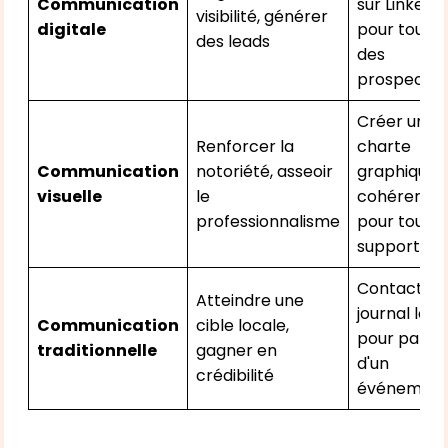
Communication
sur LinkedIn
visibilité, générer
digitale
pour touch
des leads
des
prospects.
Créer une
Renforcer la
charte
Communication
notoriété, asseoir
graphique
visuelle
le
cohérente
professionnalisme
pour tous s
supports.
Contacter 
Atteindre une
journal loca
Communication
cible locale,
pour parler
traditionnelle
gagner en
d'un
crédibilité
événement