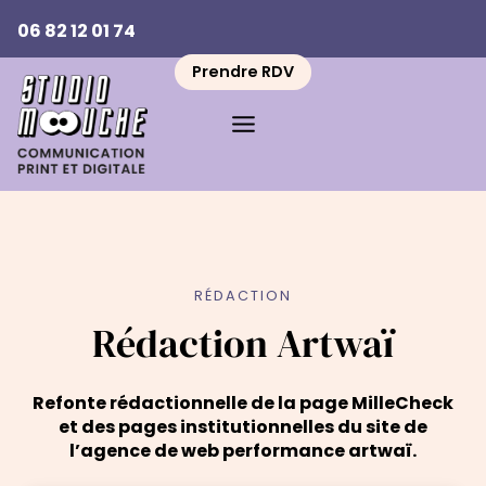
Aller
06 82 12 01 74
au
contenu
Prendre RDV
RÉDACTION
Rédaction Artwaï
Refonte rédactionnelle de la page MilleCheck
et des pages institutionnelles du site de
l’agence de web performance artwaï.