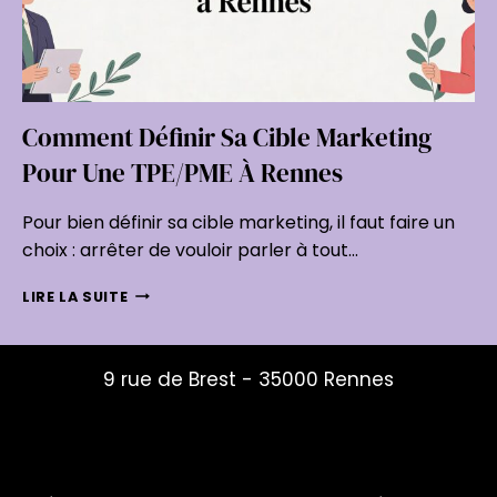
Comment Définir Sa Cible Marketing
Pour Une TPE/PME À Rennes
Pour bien définir sa cible marketing, il faut faire un
choix : arrêter de vouloir parler à tout…
COMMENT
LIRE LA SUITE
DÉFINIR
SA
CIBLE
9 rue de Brest - 35000 Rennes
MARKETING
POUR
mailys@studio-mouche.fr
UNE
06 82 12 01 74
TPE/PME
À
RENNES