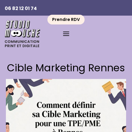
Aller
06 82 12 01 74
au
contenu
Prendre RDV
Cible Marketing Rennes