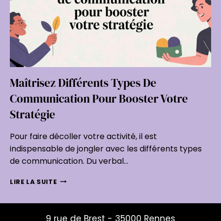
Maîtrisez Différents Types De
Communication Pour Booster Votre
Stratégie
Pour faire décoller votre activité, il est
indispensable de jongler avec les différents types
de communication. Du verbal…
MAÎTRISEZ
LIRE LA SUITE
DIFFÉRENTS
TYPES
DE
9 rue de Brest - 35000 Rennes
COMMUNICATION