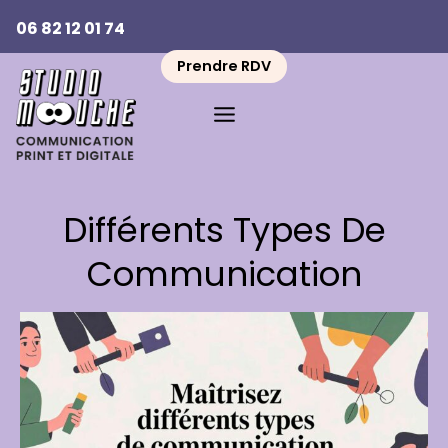
Aller
06 82 12 01 74
au
contenu
Prendre RDV
Différents Types De
Communication