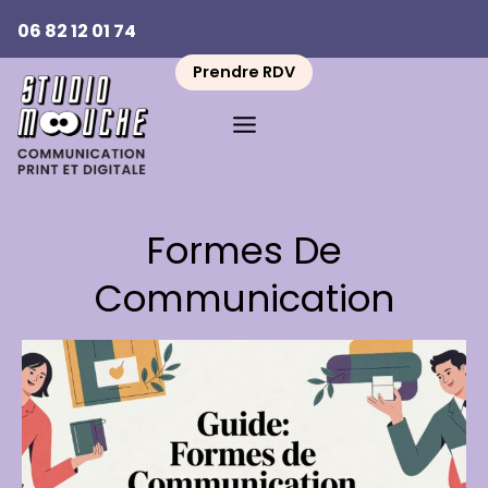
Aller
06 82 12 01 74
au
contenu
Prendre RDV
Formes De
Communication