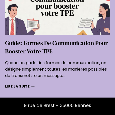
Guide: Formes De Communication Pour
Booster Votre TPE
Quand on parle des formes de communication, on
désigne simplement toutes les manières possibles
de transmettre un message….
GUIDE:
LIRE LA SUITE
FORMES
DE
COMMUNICATION
9 rue de Brest - 35000 Rennes
POUR
BOOSTER
mailys@studio-mouche.fr