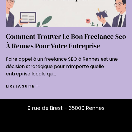
Comment Trouver Le Bon Freelance Seo
À Rennes Pour Votre Entreprise
Faire appel à un freelance SEO à Rennes est une
décision stratégique pour n’importe quelle
entreprise locale qui…
COMMENT
LIRE LA SUITE
TROUVER
LE
BON
9 rue de Brest - 35000 Rennes
FREELANCE
SEO
mailys@studio-mouche.fr
À
06 82 12 01 74
RENNES
POUR