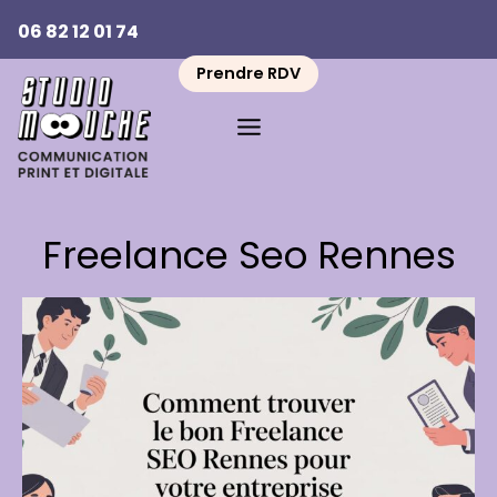
Aller
06 82 12 01 74
au
contenu
Prendre RDV
Freelance Seo Rennes