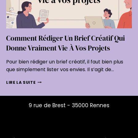
Comment Rédiger Un Brief Créatif Qui
Donne Vraiment Vie À Vos Projets
Pour bien rédiger un brief créatif, il faut bien plus
que simplement lister vos envies. Il s’agit de…
COMMENT
LIRE LA SUITE
RÉDIGER
UN
BRIEF
9 rue de Brest - 35000 Rennes
CRÉATIF
QUI
mailys@studio-mouche.fr
DONNE
06 82 12 01 74
VRAIMENT
VIE
À