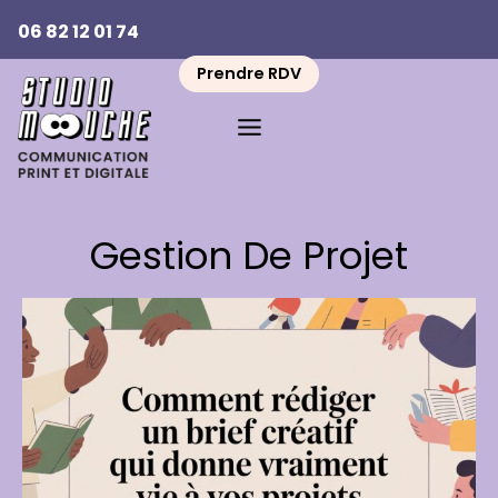
Aller
06 82 12 01 74
au
contenu
Prendre RDV
Gestion De Projet