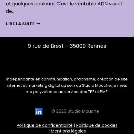
et quelques couleurs. C'est le véritable ADN visuel
de…
COMMENT
LIRE LA SUITE
CRÉER
UNE
CHARTE
9 rue de Brest - 35000 Rennes
GRAPHIQUE
EFFICACE
mailys@studio-mouche.fr
ET
06 82 12 01 74
PERCUTANTE
Indépendante en communication, graphisme, création de site
internet et marketing digital au sein du Studio Mouche, je mets
ma polyvalence au service des TPE et PME.
© 2026 Studio Mouche
Politique de confidentialité
|
Politique de cookies
|
Mentions légales