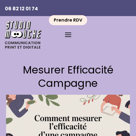
Aller
06 82 12 01 74
au
contenu
Prendre RDV
Mesurer Efficacité
Campagne