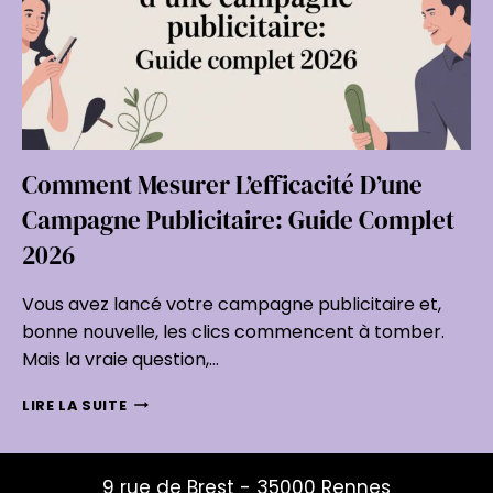
Comment Mesurer L’efficacité D’une
Campagne Publicitaire: Guide Complet
2026
Vous avez lancé votre campagne publicitaire et,
bonne nouvelle, les clics commencent à tomber.
Mais la vraie question,…
COMMENT
LIRE LA SUITE
MESURER
L’EFFICACITÉ
D’UNE
9 rue de Brest - 35000 Rennes
CAMPAGNE