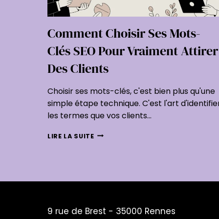
Comment Choisir Ses Mots-
Clés SEO Pour Vraiment Attirer
Des Clients
Choisir ses mots-clés, c'est bien plus qu'une
simple étape technique. C'est l'art d'identifie
les termes que vos clients…
COMMENT
LIRE LA SUITE
CHOISIR
SES
MOTS-
CLÉS
SEO
POUR
VRAIMENT
9 rue de Brest - 35000 Rennes
ATTIRER