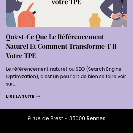
Qu’est-Ce Que Le Référencement
Naturel Et Comment Transforme-T-Il
Votre TPE
Le référencement naturel, ou SEO (Search Engine
Optimization), c’est un peu l’art de bien se faire voir
sur…
QU’EST-
LIRE LA SUITE
CE
QUE
LE
9 rue de Brest - 35000 Rennes
RÉFÉRENCEMENT
NATUREL
mailys@studio-mouche.fr
ET