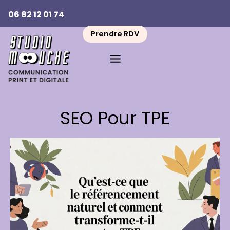
Aller
06 82 12 01 74
au
contenu
Prendre RDV
SEO Pour TPE