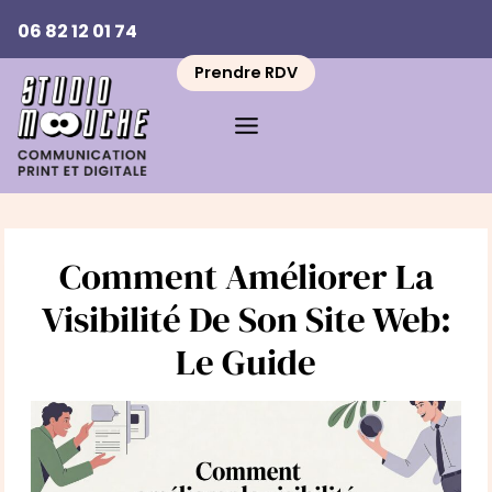
Aller
06 82 12 01 74
au
contenu
Prendre RDV
Comment Améliorer La
Visibilité De Son Site Web:
Le Guide